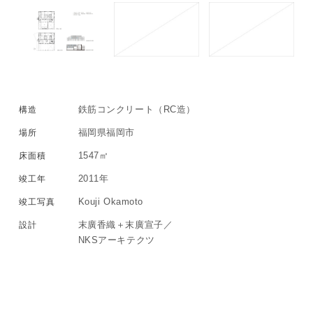
鉄筋コンクリート（RC造）
構造
福岡県福岡市
場所
1547㎡
床面積
2011
年
竣工年
Kouji Okamoto
竣工写真
末廣香織＋末廣宣子／
設計
NKSアーキテクツ