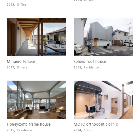
2019
,
Office
Minamo Terrace
Folded roof house
2017
,
Others
2015
,
Residence
Honeycomb frame house
MOTO orthodontic clinic
2015
,
Residence
2014
,
Clinic