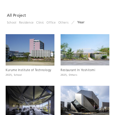
All Project
Year
School
Residence
Clinic
Office
Others
Kurume Institute of Technology
Restaurant In Yoshitomi
2025
,
School
2025
,
Others