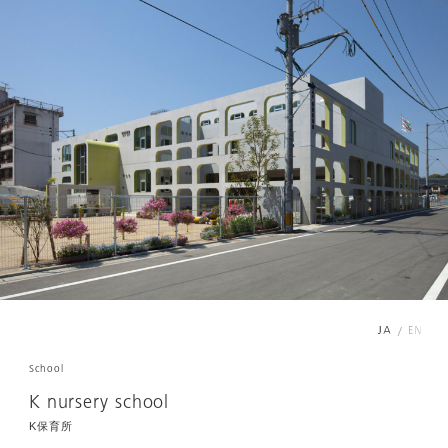
/
School
K nursery school
K保育所