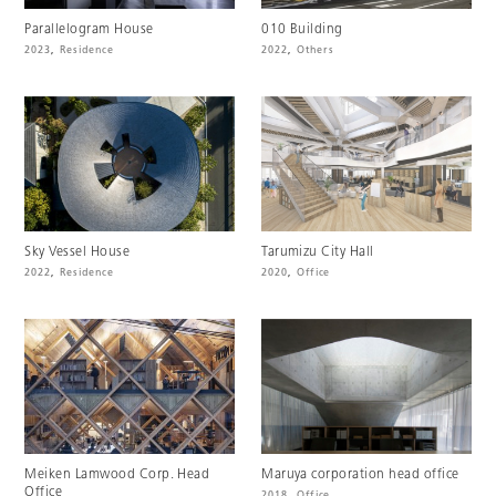
Parallelogram House
010 Building
2023
,
Residence
2022
,
Others
Sky Vessel House
Tarumizu City Hall
2022
,
Residence
2020
,
Office
Meiken Lamwood Corp. Head
Maruya corporation head office
Office
2018
,
Office