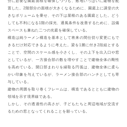
分に必要な園庭面積を確保しつつも、敷地いっぱいに建物を配
置した。2階部分の面積が大きくなるために、園庭上に講堂の大
きなボリュームを乗せ、その下は屋根のある園庭とした。どう
しても不利になる1階の採光、通風条件を改善するために、設備
スペースも兼ねた二つの光庭を確保している。
構造は純ラーメン構造を基本として将来の間仕切り変更にもで
きるだけ対応できるように考えた。梁を1層に付き2段組とする
ことで、空間のスケール感を小さくし、その上下を出入口や窓
としているが、一方接合部の数を増やすことで建物全体の剛性
を高めている。開口部まわりを縁取る円弧は、建物全体に柔ら
かい印象を与えているが、ラーメン接合部のハンチとしても寄
与している。
建物の周囲を取り巻くフレームは、構造であるとともに建物の
領域を示す境界線である。
しかし、その透過性の高さが、子どもたちと周辺地域が交流す
るための窓となってくれることを願っている。