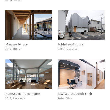
Minamo Terrace
Folded roof house
2017
,
Others
2015
,
Residence
Honeycomb frame house
MOTO orthodontic clinic
2015
,
Residence
2014
,
Clinic