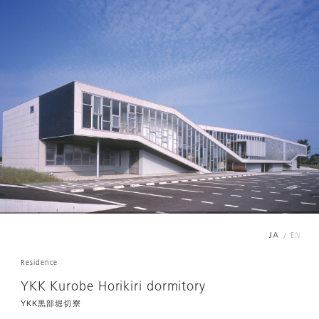
/
Residence
YKK Kurobe Horikiri dormitory
YKK黒部堀切寮