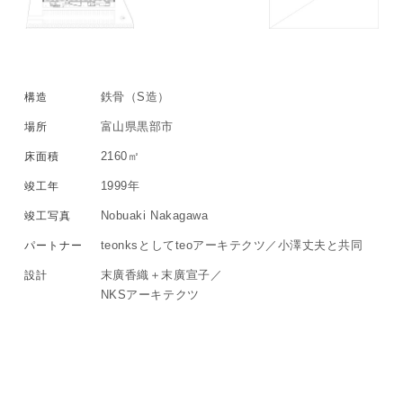
鉄骨（S造）
構造
富山県黒部市
場所
2160㎡
床面積
1999
年
竣工年
Nobuaki Nakagawa
竣工写真
teonksとしてteoアーキテクツ／小澤丈夫と共同
パートナー
末廣香織＋末廣宣子／
設計
NKSアーキテクツ