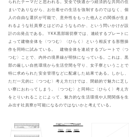
られたテーマだと思われる。安全で快適かつ経済的な共同の住
まいでありながら、お仕着せの生活を強制するのではなく、個
人の自由な選択が可能で、意外性をもった他人との関係が生ま
れるような社員寮とはどのようなものか、という問いかけが設
計の出発点である。 YKK黒部堀切寮では、連続するプレートに
よって建物全体を〈つつむ〉〈ひらく〉という相反する形態操
作を同時に試みている。 建物全体を連続するプレートで〈つ
つむ〉ことで、内外の境界線が明快になっている。これは、黒
部の厳しい自然環境から生活空間を守り、女子寮ということで
特に求められた安全管理などに配慮した結果である。しかし、
ただ一元的に〈つつむ〉考え方だけでは、閉鎖的で魅力に乏し
い寮におわってしまう。〈つつむ〉と同時に〈ひらく〉考え方
をとりいれることによって、魅力的な生活環境や人間関係を生
み出す社員寮が可能になるのではないかと考えている。