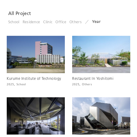
All Project
Year
School
Residence
Clinic
Office
Others
Kurume Institute of Technology
Restaurant In Yoshitomi
2025
,
School
2025
,
Others