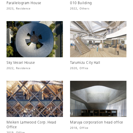
Parallelogram House
010 Building
2023
,
Residence
2022
,
Others
Sky Vessel House
Tarumizu City Hall
2022
,
Residence
2020
,
Office
Meiken Lamwood Corp. Head
Maruya corporation head office
Office
2018
,
Office
2019
,
Office